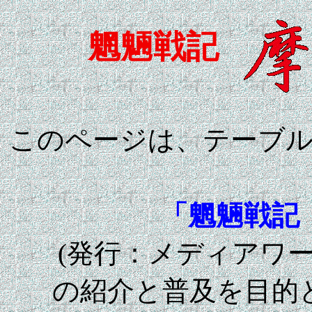
魍魎戦記
このページは、テーブ
「魍魎戦記
(発行：メディアワ
の紹介と普及を目的