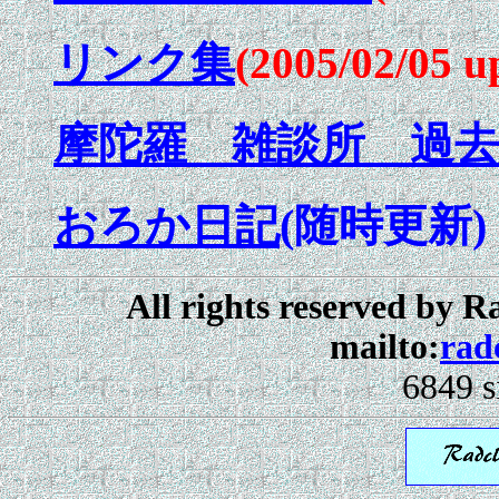
リンク集
(2005/02/05 u
摩陀羅 雑談所 過
おろか日記
(随時更新)
All rights reserved by 
mailto:
rad
6849 s