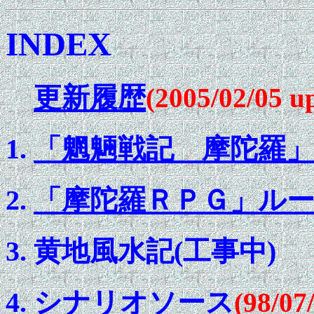
INDEX
更新履歴
(2005/02/05 u
「魍魎戦記 摩陀羅
「摩陀羅ＲＰＧ」ル
黄地風水記(工事中)
シナリオソース
(98/07