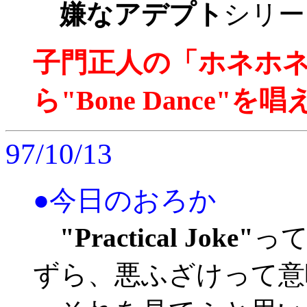
嫌なアデプト
シリー
子門正人の「ホネホ
ら"Bone Dance"を唱え
97/10/13
●今日のおろか
"Practical Joke"
っ
ずら、悪ふざけって意