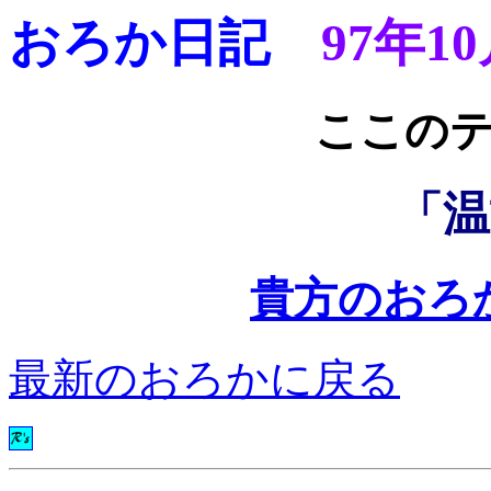
おろか日記
97年1
ここ
「温
貴方のおろ
最新のおろかに戻る