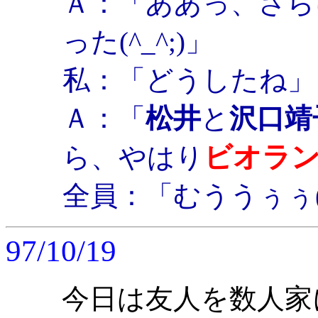
Ａ：「ああっ、さら
った(^_^;)」
私：「どうしたね」
Ａ：「
松井
と
沢口靖
ビオラ
ら、やはり
全員：「むううぅぅ(^
97/10/19
今日は友人を数人家