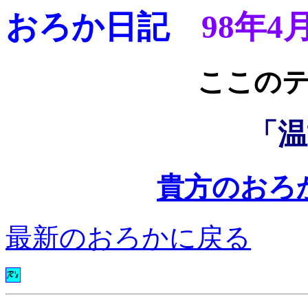
おろか日記
98年4
ここ
「温
貴方のおろ
最新のおろかに戻る