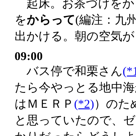
起床。お茶づけをか
を
からって
(編注：九
出かける。朝の空気が
09:00
バス停で和栗さん
(*
たら今やっとる地中海
はＭＥＲＰ
(*2)
）のた
と思っていたので、ゼ