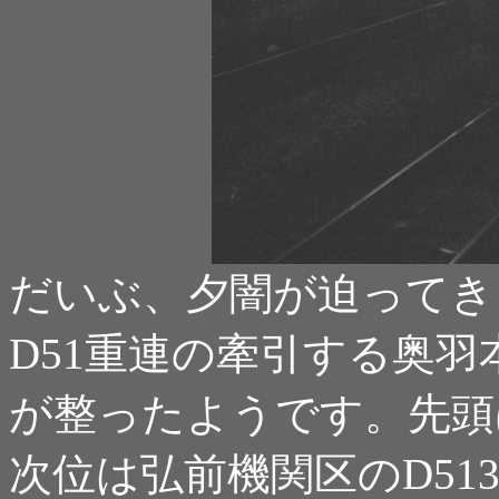
だいぶ、夕闇が迫ってき
D51重連の牽引する奥
が整ったようです。先頭は
次位は弘前機関区のD51