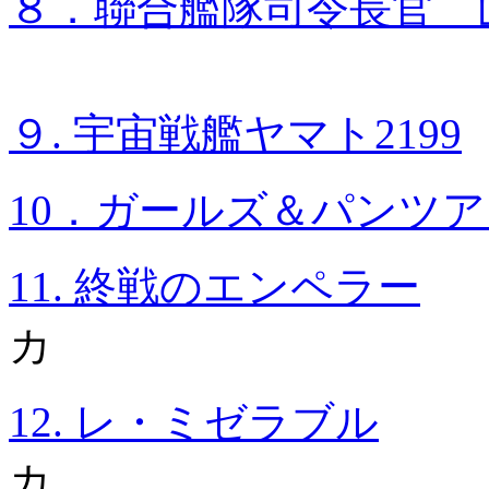
８．聯合艦隊
司令長官 
９. 宇宙戦艦ヤマト2199
10．ガールズ＆パンツア
11. 終戦のエンペラー
2
カ
12. レ・ミゼラブル
2
カ