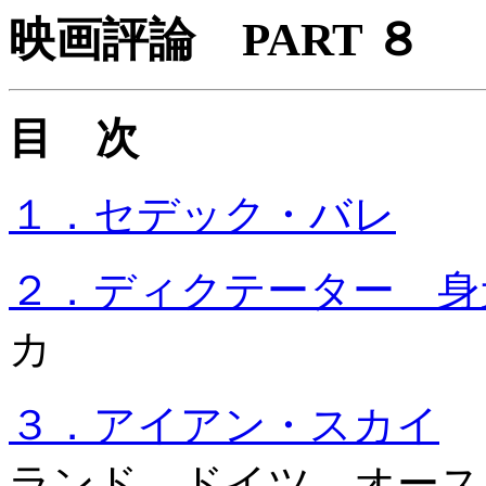
映画評論 PART ８
目 次
１．セデック・バレ
2
２．ディクテーター 身
カ
３．アイアン・スカイ
ランド、ドイツ、オース