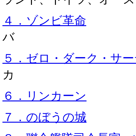
４．ゾンビ革命
20
バ
５．ゼロ・ダーク・サー
カ
６．リンカーン
20
７．のぼうの城
20