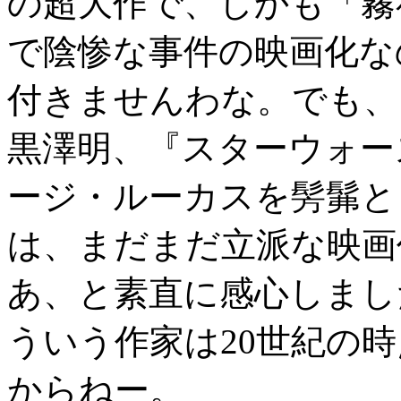
の超大作で、しかも「霧
で陰惨な事件の映画化な
付きませんわな。でも、
黒澤明、『スターウォー
ージ・ルーカスを髣髴と
は、まだまだ立派な映画
あ、と素直に感心しまし
ういう作家は
20
世紀の時
からねー。