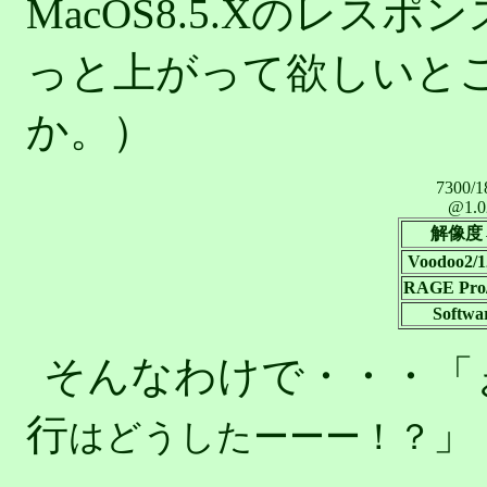
MacOS8.5.Xのレ
っと上がって欲しいと
か。）
7300/1
@1.02
解像度
Voodoo2/
RAGE Pro
Softwa
そんなわけで・・・「ぉ
行
」
はどうしたーーー！？