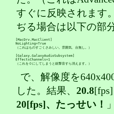
すぐに反映されます。）「
ぢる場合は以下の部
[MacDrv.MacClient]

NoLighting=True

（これはものすごくさみしい。雰囲気、台無し。）

[Galaxy.GalaxyAudioSubsystem]

EffectsChannels=1

で、解像度を640x4
した。結果、
20.8
[f
20[fps]、たっせい！