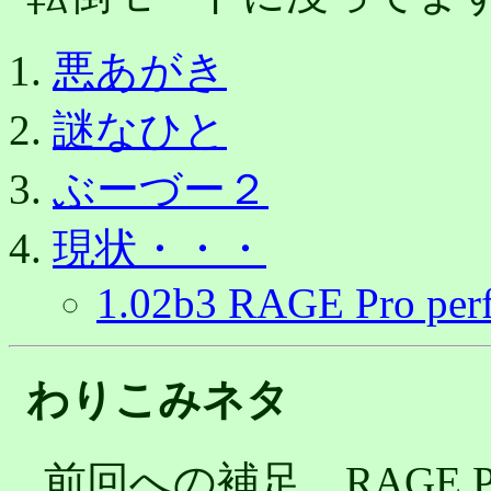
悪あがき
謎なひと
ぶーづー２
現状・・・
1.02b3 RAGE Pro perf
わりこみネタ
前回への補足。RAGE 