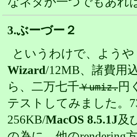
なネタが一つでもあれ
3.ぶーづー２
というわけで、ようや
Wizard
/12MB、諸費用
ら、二万七千
円
￥umiz.
テストしてみました。7300/60
256KB/
MacOS 8.5.1J
及
の為に、他のrenderin