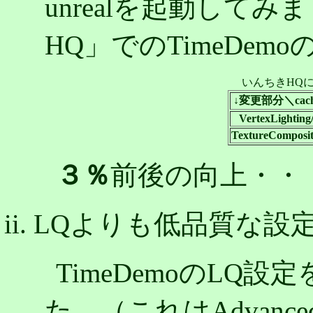
unrealを起動して
HQ」でのTimeDem
いんちきHQ
↓変更部分＼cac
VertexLighting
TextureComposi
３％
前後の向上・・
LQよりも低品質な設
TimeDemoのLQ
た。（これはAdvance