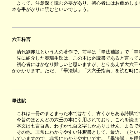
よって、注意深く読む必要があり、初心者にはお薦めしませ
本を手がかりに読むといいでしょう。
六壬粋言
清代劉赤江という人の著作で、前半は「畢法補談」で「畢
先に紹介した秦瑞生氏は、この本は必読書であると言ってい
初心者にはかなり難しいと思いますが、とりあえず大六壬を
がかかります。ただ、「畢法賦」「大六壬指南」を読む時に
畢法賦
これは一冊のまとまった本ではなく、古くからある詩賦で
今昔のほとんどの六壬の本に引用されており、これを読ま
本文は七言百条、わずか七百文字しかありません。まるで
その他、非常にわかりやすい注釈書として、最近、（といっ
していますので、非常にわかりやすいです。「畢法賦」を理