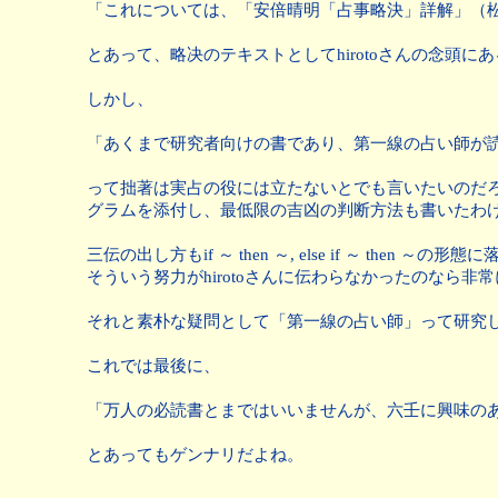
「これについては、「安倍晴明「占事略決」詳解」（
とあって、略决のテキストとしてhirotoさんの念
しかし、
「あくまで研究者向けの書であり、第一線の占い師が
って拙著は実占の役には立たないとでも言いたいのだ
グラムを添付し、最低限の吉凶の判断方法も書いたわ
三伝の出し方もif ～ then ～, else if ～
そういう努力がhirotoさんに伝わらなかったのなら非
それと素朴な疑問として「第一線の占い師」って研究
これでは最後に、
「万人の必読書とまではいいませんが、六壬に興味の
とあってもゲンナリだよね。