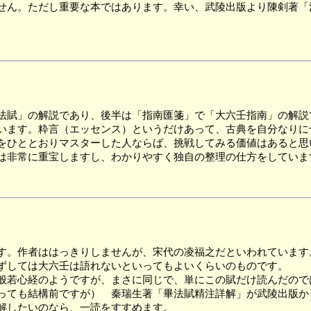
ん。ただし重要な本ではあります。幸い、武陵出版より陳剣著「
法賦」の解説であり、後半は「指南匯箋」で「大六壬指南」の解説
ます。粋言（エッセンス）というだけあって、古典を自分なりに
ひととおりマスターした人ならば、挑戦してみる価値はあると思
は非常に重宝しますし、わかりやすく独自の整理の仕方をしていま
す。作者ははっきりしませんが、宋代の凌福之だといわれています
ずしては大六壬は語れないといってもよいくらいのものです。
般若心経のようですが、まさに同じで、単にこの賦だけ読んだので
ても結構前ですが） 秦瑞生著「畢法賦精注詳解」が武陵出版か
解したいのなら、一読をすすめます。