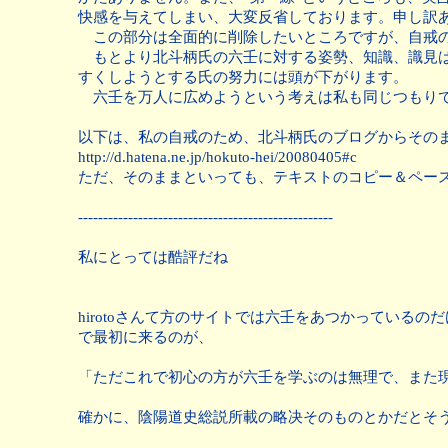
快感を与えてしまい、大変反省しております。申し訳
この部分は全面的に削除したいところですが、自戒の
もとより北斗柄氏の六壬に対する姿勢、知識、識見は
すくしようとする氏の努力には頭が下がります。
六壬を万人に広めようという考えは私も同じつもり
以下は、私の自戒のため、北斗柄氏のブログからそのま
http://d.hatena.ne.jp/hokuto-hei/20080405#c
ただ、そのままといっても、テキストのコピー＆ペー
---------------------------------------------------
私にとっては酷評だね
hirotoさんて方のサイトでは六壬をあつかってい
で最初に来るのが、
「ただこれで初心の方が六壬を学ぶのは無理で、また
確かに、陰陽道史総説所載の略决そのものとかだとそ