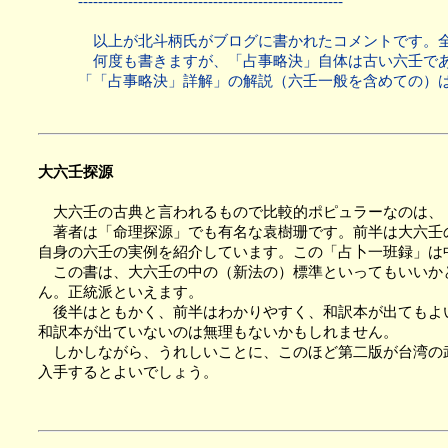
-----------------------------------------------------
以上が北斗柄氏がブログに書かれたコメントです。全
何度も書きますが、「占事略決」自体は古い六壬であ
「「占事略決」詳解」の解説（六壬一般を含めての）
大六壬探源
大六壬の古典と言われるもので比較的ポピュラーなのは、
著者は「命理探源」でも有名な袁樹珊です。前半は大六壬の
自身の六壬の実例を紹介しています。この「占卜一班録」は
この書は、大六壬の中の（新法の）標準といってもいいかと
ん。正統派といえます。
後半はともかく、前半はわかりやすく、和訳本が出てもよい
和訳本が出ていないのは無理もないかもしれません。
しかしながら、うれしいことに、このほど第二版が台湾の武
入手するとよいでしょう。