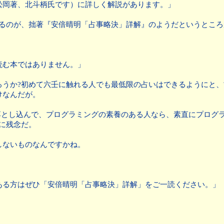
松岡著、北斗柄氏です）に詳しく解説があります。」
頭にあるのが、拙著『安倍晴明「占事略決」詳解』のようだというとこ
読む本ではありません。」
ろうか?初めて六壬に触れる人でも最低限の占いはできるようにと
けなんだが。
 then ～の形態に落とし込んで、プログラミングの素養のある人なら、素
常に残念だ。
しないものなんですかね。
ある方はぜひ「安倍晴明「占事略決」詳解」をご一読ください。」