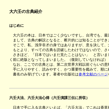
大六壬の古典紹介
はじめに
大六壬の本は、日本ではごく少ないですし、台湾でも、最
まして、古典の解説となると、断片的には知ることができ
そこで、私、浅学非才の身ではありますが、意を決して、
もとより、すべての古典を読破したわけではないので、さ
さきほど、「日本ではいまだ見たことはない」 と言いまし
く前に絶版となってしまいました。（復刻していなければ）
なお、ここでの古典とは、第二次世界大戦以前ぐらいの意
手に入りやすく、読みやすく、かつ重要性を鑑みて、順に
書名のみ挙げています。著者や出版社は
参考文献のページ
六壬大法、六壬大法心得（六壬演課三伝に所収）
日本で手に入る古典といえば、「六壬大法」でこれは香草