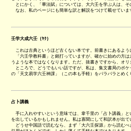
とにかく、「畢法賦」については、大六壬を学ぶ人は、そ
なお、私のページにも簡単な訳と解説をつけて載せていま
壬学大成六壬｛ﾔｸ｝
これは古典というほど古くない本です。前書きにあるよう
「六壬学教科書」と銘打っていますが、確かに始めの方は六
うような本ではなくなります。ただ、抜書きですから、オリ
ところで、どうでもいい話ですが、私は、集文書局のポケッ
の「天文易学六壬神課」（この本も手軽）をパラパラとめく
占卜講義
手に入れやすいという意味では、韋千里の「占卜講義」とい
を出しているかもしれません。私は寡聞にして和訳本が出て
どうせ中国語で読むなら、まず「大六壬探源」から読むべき