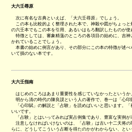
大六壬尋原
次に有名な古典といえば、「大六壬尋原」でしょう。
この本も比較的よく整理された本で、神殺や図がちょっと煩
の六壬本でもこの本を引用、あるいはもろ翻訳したものが使
特徴としては、審象精薀のところの各項目の始めに、吉神と
かれていることでしょう。
本書の始めに例言があり、その部分にこの本の特徴が述べら
いて損のない本です。
大六壬指南
はじめのころはあまり重要性を感じていなかったというか
明から清の時代の陳良謨という人の著作で、巻一は「心印
「心印賦」の解説と「占験」を読めばいいと思います。「神
いいです。
「占験」とはいってみれば実占例集であり、豊富な実例が
注意しなければいけないのは、「占験」は古い十二天将の取
らに、どうしてこういう占断を得たのかがわからない、とい