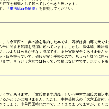
の存在を知識として知っておくべきと思います。
す。
「畢法賦百条解説」
を参照してください。
に、古今東西の古典の論を集約した本です。著者は虞山蒋問天です
壬に関する知識を簡潔に述べています。しかし、課体編、断法編
ジナルよりは分量が少なく簡潔です。また実例が全くありませんか
ト版を持っていて、値段が安く手軽なので、ちょっと疑問に思った
ります。そういう意味では持っていて損はない本です。ポケット版
う本があります。「韋氏推命学講義」という中村文聡氏の和訳本
いるかどうかは知りません。ただし、中井英祐氏の「大六壬占術」
でしょう。中華民国時代の本で、よくまとまってますが、とくに