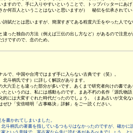
いますので、手に入りやすいということで、トップバッターにあげ
か何百人ということはないと思いますが） 秘伝を伝承されてい
詩賦だとは思いますが、簡潔すぎてある程度六壬をやった人でな
違った独自の方法（例えば三伝の出し方など）があるので注意が
だけですので、念のため。
ナルで、中国や台湾ではまず手に入らない古典です（笑）。
、北斗柄氏です）に詳しく解説があります。
の大六壬とも違った部分が多いです。あくまで研究者向けの書であり
たというのは、私には感動ものです。まあ不朽の名作「源氏物語
化的には大変すぐれた時代だったのでしょう。（まあ占いが文化な
はぜひ「安倍晴明「占事略決」詳解」をご一読ください。
を書かれてしまいました。
、北斗柄氏の著書を指しているつもりはなかったのですが、確かに
占家という意味で、実占家なら先に読む本があるべきでしょう、と