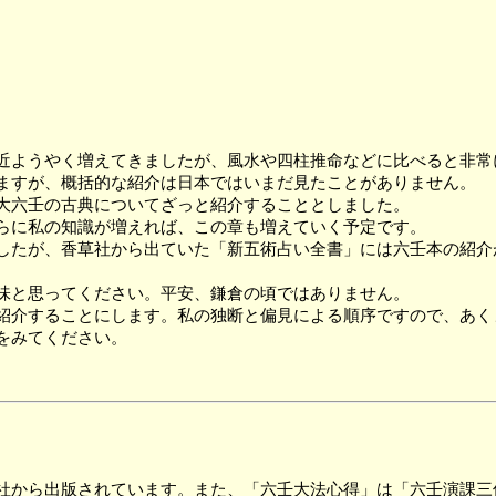
近ようやく増えてきましたが、風水や四柱推命などに比べると非常
ますが、概括的な紹介は日本ではいまだ見たことがありません。
大六壬の古典についてざっと紹介することとしました。
らに私の知識が増えれば、この章も増えていく予定です。
たが、香草社から出ていた「新五術占い全書」には六壬本の紹介
味と思ってください。平安、鎌倉の頃ではありません。
紹介することにします。私の独断と偏見による順序ですので、あく
をみてください。
社から出版されています。また、「六壬大法心得」は「六壬演課三