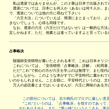
私は透派ではありませんが、この２冊は日本で出版されて
透派については、日本にも何人か（あるいは何十人か。まさ
で、透派については他の方に尋ねて下さい）
「六壬大法」についていえば、簡潔にまとまっており、よい
きないでしょう。心得も同様です。
なお、透派の六壬（六壬だけではないが）は一般的な方法と
定しかねます。ただ、他書とは違っていますよと言っている
占事略決
陰陽師安倍晴明が書いたとされる本で、これは日本オリジ
これについては、「安倍晴明「占事略決」詳解」（松岡著
ただ”これ”で初心の方が六壬を学ぶのは無理で、また現代
しかしながら、このような本がすでに平安時代に書かれてい
いのかもしれません。こと左様に、平安時代というのは、文
万人の必読書とまではいいませんが、六壬に興味のある方
この部分については、北斗柄氏のブログに厳しい意見
”これ”というのは、「占事略决」を指すのであって
かたありません。また、”第一線”というところも、実