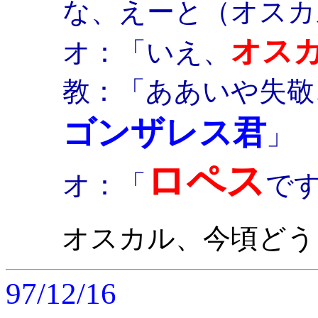
な、えーと（オスカ
オス
オ：「いえ、
教：「ああいや失敬
ゴンザレス君
」
ロペス
オ：「
で
オスカル、今頃どうし
97/12/16