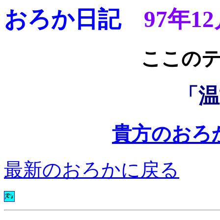
おろか日記
97年1
ここ
「温
貴方のおろ
最新のおろかに戻る