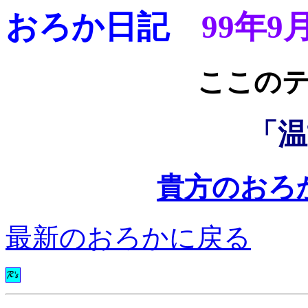
おろか日記
99年9
ここ
「温
貴方のおろ
最新のおろかに戻る