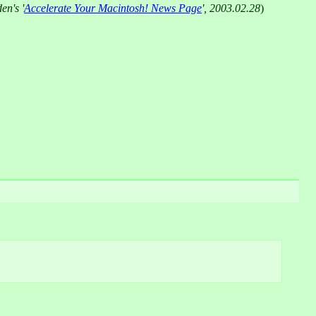
en's '
Accelerate Your Macintosh! News Page
', 2003.02.28
)