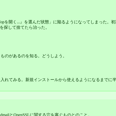
ら『Topを開く...』を選んだ状態」に陥るようになってしまった。
inal.plist )を探して捨てたら治った。
rogram'というものがあるのを知る。どうしよう。
itionを入れてみる。新規インストールから使えるようになるま
dmailとOpenSSLに関する穴を塞ぐものとのこと。