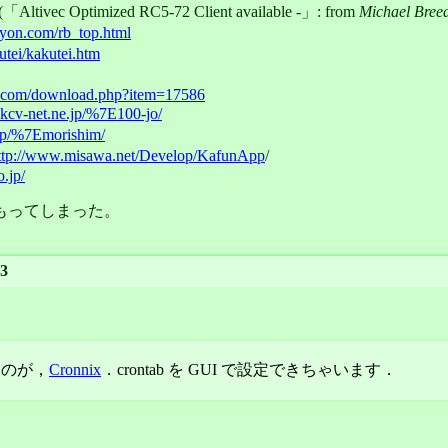
(
Altivec Optimized RC5-72 Client available -
: from
Michael Breed
yon.com/rb_top.html
utei/kakutei.htm
s.com/download.php?item=17586
.kcv-net.ne.jp/%7E100-jo/
.jp/%7Emorishim/
ttp://www.misawa.net/Develop/KafunApp
/
o.jp/
もってしまった。
3
るのが，
Cronnix
．crontab を GUI で設定できちゃいます．