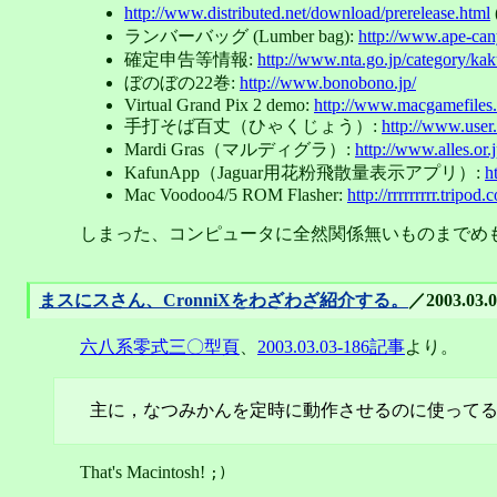
http://www.distributed.net/download/prerelease.html
ランバーバッグ (Lumber bag):
http://www.ape-can
確定申告等情報:
http://www.nta.go.jp/category/kak
ぼのぼの22巻:
http://www.bonobono.jp/
Virtual Grand Pix 2 demo:
http://www.macgamefile
手打そば百丈（ひゃくじょう）:
http://www.user
Mardi Gras（マルディグラ）:
http://www.alles.or
KafunApp（Jaguar用花粉飛散量表示アプリ）:
h
Mac Voodoo4/5 ROM Flasher:
http://rrrrrrrrr.tripod.c
しまった、コンピュータに全然関係無いものまでめ
まスにスさん、CronniXをわざわざ紹介する。
／2003.03.0
六八系零式三〇型頁
、
2003.03.03-186記事
より。
主に，なつみかんを定時に動作させるのに使って
That's Macintosh!
;)