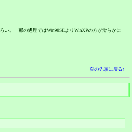
のろい。一部の処理ではWin98SEよりWinXPの方が滑らかに
頁の先頭に戻る↑