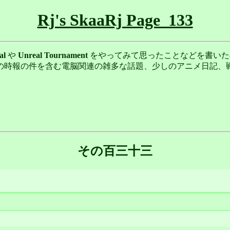
Rj's SkaaRj Page_133
al
や
Unreal Tournament
をやってみて思ったことなどを書いた
OS Xでの時報の件を含む電脳関連の雑多な話題、少しのアニメ日記、戦争
その百三十三