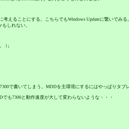
Eを主に考えることにする。こちらでもWindows Updateに
かもしれない。
ん。
);
まだ7300で書いてしまう。MDDを主環境にするにはやっぱりタ
DDでも7300と動作速度が大して変わらないような・・・