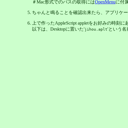
＃Mac形式でのパスの取得には
OpenMenu
に付属
ちゃんと鳴ることを確認出来たら、アプリケー
上で作ったAppleScript appletをお好み
以下は、Desktopに置いた'
'という名
jihou.aplt