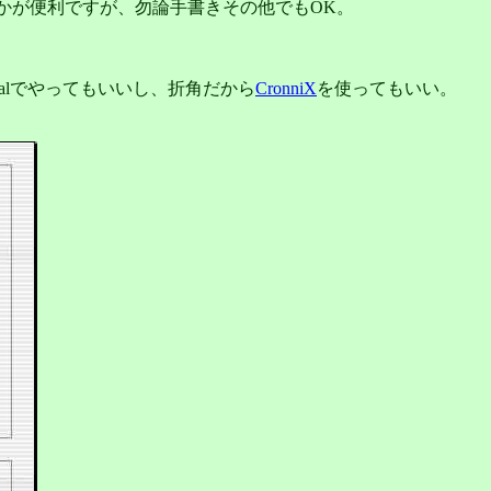
)」なんかが便利ですが、勿論手書きその他でもOK。
rminalでやってもいいし、折角だから
CronniX
を使ってもいい。