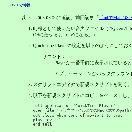
OS Xで時報
以下、2003.03.06に追記。前回記事「
何でMac O
時報として使いたい音声ファイル（ /System/Libra
OSに任せると'
'になる。）
.mov
QuickTime Playerの設定を以下のようにしてお
サウンド：
Playerが一番手前に表示されてい
アプリケーションがバックグラウン
スクリプトエディタで新規スクリプトを開く。
以下を新規スクリプトにコピー＆ペーストし、
tell
application "QuickTime Player"
open file "（該当ファイルまでのMac形式でのpath
set
close when done
of
movie 1
to
true
play movie 1
end tell