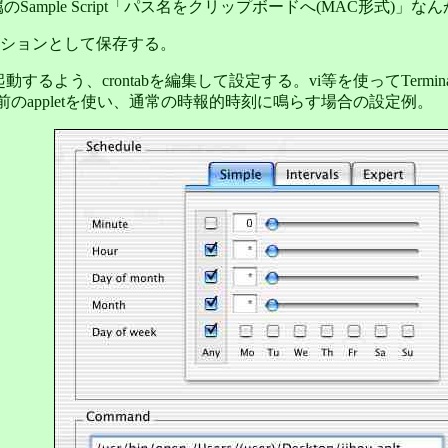
のSample Script「パス名をクリップボードへ(MAC形式
ションとして保存する。
の時刻に起動するよう、crontabを編集して設定する。vi等を使ってTe
前のappletを使い、通常の時報的時刻に鳴らす場合の設定例。