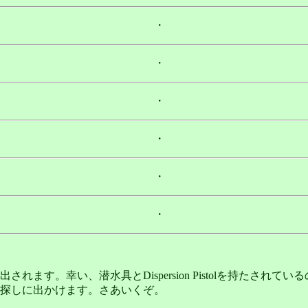
・
・
・
・
・
・
。幸い、潜水具とDispersion Pistolを持たされているので
s'を探しに出かけます。さあいくぞ。