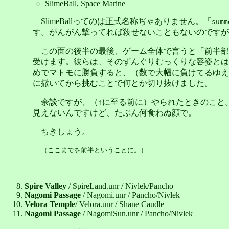
SlimeBall, Space Marine
SlimeBallってのは正式名称ぢゃありません。「
summ
す。がんがん撃ってれば殺せないこともないのですが
この面の後半の最後、ゲーム全体で言うと「前半部最後
受けます。彼らは、そのずんぐりむっくりな容姿とは裏腹にかなり
めでマトモに勝負すると、（数で大幅に負けてるゆえ）勝
に撒いてから挑むことで何とか切り抜けました。
余談ですが、（↑に至る前に）やられたときのこと
見えないんですけど、たぶん何食わぬ顔で。
ちきしょう。
（ここまでを前半ということに。）
Spire Valley
/ SpireLand.unr / Nivlek/Pancho
Nagomi Passage
/ Nagomi.unr / Pancho/Nivlek
Velora Temple
/ Velora.unr / Shane Caudle
Nagomi Passage
/ NagomiSun.unr / Pancho/Nivlek