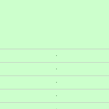
）
・
・
・
・