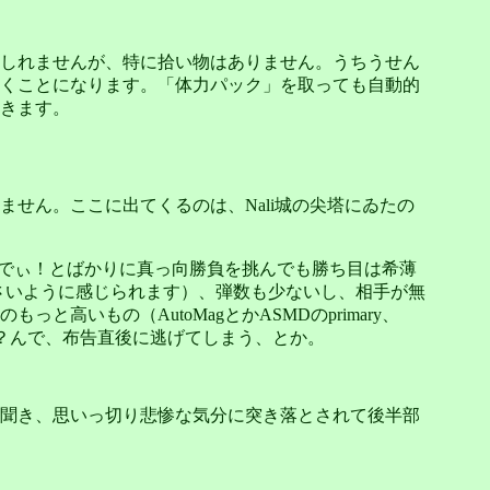
いかもしれませんが、特に拾い物はありません。うちうせん
くことになります。「体力パック」を取っても自動的
きます。
れません。ここに出てくるのは、Nali城の尖塔にゐたの
しでぃ！とばかりに真っ向勝負を挑んでも勝ち目は希薄
より小さいように感じられます）、弾数も少ないし、相手が無
いもの（AutoMagとかASMDのprimary、
使えるかな？んで、布告直後に逃げてしまう、とか。
聞き、思いっ切り悲惨な気分に突き落とされて後半部