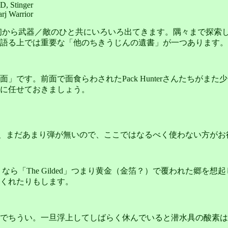
D, Stinger
arj Warrior
思わせる面で、最初から武器／敵のひと共にいろいろ出てきます。隅々ま
語る上では重要な「他のちきうじんの遺書」が一つあります。
」です。前面で面食らわされたPack Hunterさんたちがま
達に任せておきましょう。
ただ、まだあまり弾が無いので、ここではなるべく使わない方がお
語で言うなら「The Gilded」つまり黄金（金箔？）で覆われた
くれたりもします。
でちうい。一旦浮上してしばらく休んでいると潜水具の酸素は