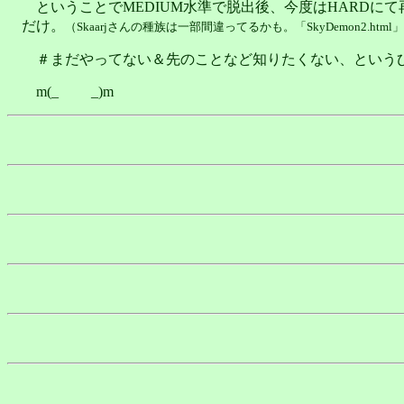
ということでMEDIUM水準で脱出後、今度はHARD
だけ。
（Skaarjさんの種族は一部間違ってるかも。「SkyDemon2
＃まだやってない＆先のことなど知りたくない、というひ
m(_ _)m