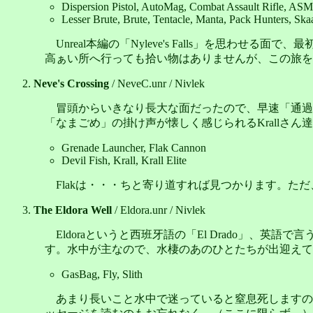
Dispersion Pistol, AutoMag, Combat Assault Rifle, ASM
Lesser Brute, Brute, Tentacle, Manta, Pack Hunters, Ska
Unreal本編の「Nyleve's Falls」を
高ぁい所へ行っても拾い物はありませんが、この旅を
Neve's Crossing
/ NeveC.unr / Nivlek
冒頭からいきなり長大な面だったので、早速「通過面
「なまごめ」の掛け声が懐しく感じられるKrallさん
Grenade Launcher, Flak Cannon
Devil Fish, Krall, Krall Elite
Flakは・・・ちと寄り道すれば見つかります。
The Eldora Well
/ Eldora.unr / Nivlek
Eldoraというと西班牙語の「El Drado」、英
す。水中が主なので、水棲のあのひとたちが出迎えて
GasBag, Fly, Slith
あまり長いこと水中で迷っていると窒息死しますの