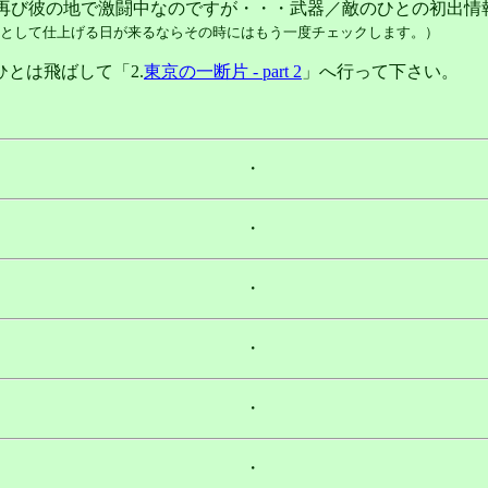
にて再び彼の地で激闘中なのですが・・・武器／敵のひとの初出
.html」として仕上げる日が来るならその時にはもう一度チェックします。）
とは飛ばして「2.
東京の一断片 - part 2
」へ行って下さい。
・
・
・
・
・
・