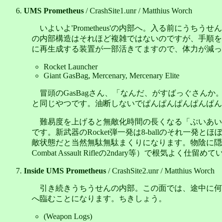
UMS Prometheus
/ CrashSite1.unr / Matthius Worch
いよいよ'Prometheus'の内部へ。入る前に
の内部構造はそれほど複雑ではないのですが、手順を
に再生成する装置が一部活きてますので、体力が減っ
Rocket Launcher
Giant GasBag, Mercenary, Mercenary Elite
冒頭のGasBagさん、「なんだ、がすばっぐさんか
と同じやつです。油断しないでぱんぱんぱんぱんぱん
難易度を上げると無敵化時間の長くなる「ぶいあい
です。新武器のRocket弾一発は8-ballのそれ一
敵状態だと当然無駄無駄まくりになります。物陰に隠れて
Combat Assault Rifleの2ndary等）で
Inside UMS Prometheus
/ CrashSite2.unr / Matthius Worch
引き続きうちうせんの内部。この面では、途中に何
へ臨むことになります。ちきしょう。
(Weapon Logs)