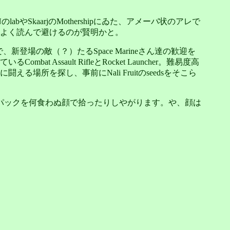
abやSkaarjのMothershipにゐた、アメーバ状のアレで
よく読んで避けるのが賢明かと。
場の敵（？）たるSpace Marineさん達の歓迎を
ault RifleとRocket Launcher。難易度高
を探し、事前にNali Fruitのseedsをそこら
パックを何食わぬ顔で拾ったりしやがります。や、顔は