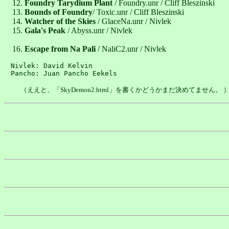
Foundry Tarydium Plant
/ Foundry.unr / Cliff Bleszinski
Bounds of Foundry
/ Toxic.unr / Cliff Bleszinski
Watcher of the Skies
/ GlaceNa.unr / Nivlek
Gala's Peak
/ Abyss.unr / Nivlek
Escape from Na Pali
/ NaliC2.unr / Nivlek
Nivlek: David Kelvin

（ええと、「SkyDemon2.html」を書くかどうかまだ決めてません。