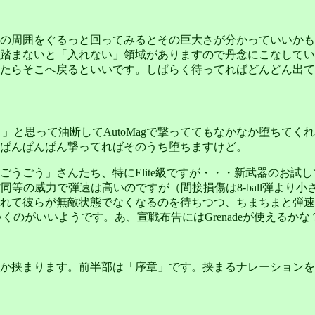
うちうせんの周囲をぐるっと回ってみるとその巨大さが分かってい
踏まないと「入れない」領域がありますので丹念にこなしてい
たらそこへ戻るといいです。しばらく待ってればどんどん出て
。」と思って油断してAutoMagで撃っててもなかなか堕ちてく
ぱんぱんぱん撃ってればそのうち堕ちますけど。
ごうごう」さんたち、特にElite級ですが・・・新武器のお試
発とほぼ同等の威力で弾速は高いのですが（間接損傷は8-ball弾
彼らが無敵状態でなくなるのを待ちつつ、ちまちまと弾速のもっと高
根気よく仕留めていくのがいいようです。あ、宣戦布告にはGrenadeが
か挟まります。前半部は「序章」です。挟まるナレーションを