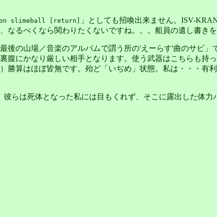
」としても招喚出来ません。ISV-KRANのl
on slimeball [return]
、なるべくなら関わりたくないですね。。。船員の遺し書きを
の山場／音楽のアルバムで謂う所の'えーらす'曲のサビ」で、新登
厳しい相手となります。使う武器はこちらも持っているCombat Ass
算はほぼ皆無です。殆ど「いぢめ」状態。私は・・・有利に闘える場所
。彼らは死体となった私には目もくれず、そこに露出した体力