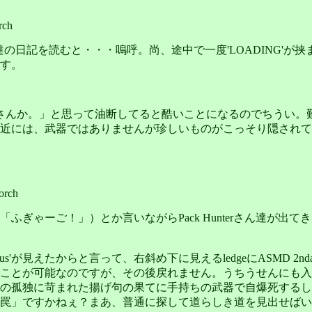
rch
さん達の日記を読むと・・・嗚呼。尚、途中で一度'LOADING
す。
んたさんか。」と思って油断してると酷いことになるのでちうい。
には、武器ではありませんが珍しいものがこっそり隠されてます。
orch
ふぎゃーご！」）とか言いながらPack Hunterさん達が出
eus'が見えたからと言って、右斜め下に見えるledgeにASMD 
ことが可能なのですが、その後戻れません。うちうせんにも入
の孤独に苛まれた揚げ句の果てに手持ちの武器で自爆死するしか
罠」ですかねぇ？まあ、普通に探して道らしき道を見出せばい