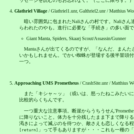
ッセージを読むのもお忘れなく。（ここに限らず。）
Glathriel Village
/ Glathriel1.unr, Galthriel2.unr / Matthius Wo
暗い雰囲気に包まれたNaliさんの村です。Nali
らわれたのやも。進行に必要な「手続き」の多い面で
Giant Manta, Spiders, Skaarj Scout/Assassin/Gunner
Mantaさんが出てくるのですが、「なんだ、ま
いかもしれません。でかい蜘蛛が登場する後半冒頭付近
一つ。
Approaching UMS Prometheus
/ CrashSite.unr / Matthius W
また「キシャ～ッ」（或いは、怒ったねこみたいに「
比較的らくちんです。
一つ重大な注意事項。断崖からうちうせん'Prometh
に降りないこと。体力を十分残したまま下まで降りる
渇きによって滅ぶのを待つか、敵さえも恋しくなる程
」って手もありますが・・・これも一種の「
[return]