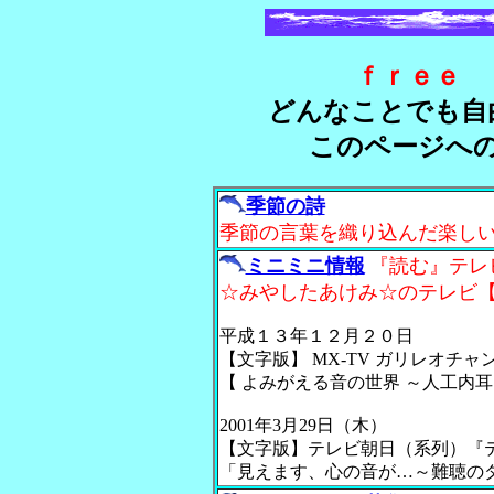
ｆｒｅｅ 
どんなことでも自
このページへ
季節の詩
季節の言葉を織り込んだ楽し
ミニミニ情報
『読む』テレ
☆みやしたあけみ☆のテレビ
平成１３年１２月２０日
【文字版】 MX-TV ガリレオチャ
【 よみがえる音の世界 ～人工内
2001年3月29日（木）
【文字版】テレビ朝日（系列）『
「見えます、心の音が…～難聴の