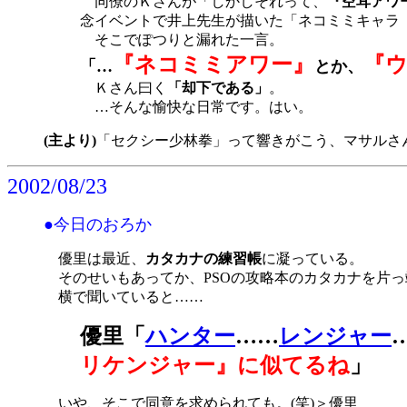
同僚のＫさんが「しかしそれって、
『空耳アワ
念イベントで井上先生が描いた「ネコミミキャラ
そこでぽつりと漏れた一言。
『ネコミミアワー』
『
「…
とか、
Ｋさん曰く
「却下である」
。
…そんな愉快な日常です。はい。
(主より)
「セクシー少林拳」って響きがこう、マサルさ
2002/08/23
●今日のおろか
優里は最近、
カタカナの練習帳
に凝っている。
そのせいもあってか、PSOの攻略本のカタカナを片っ
横で聞いていると……
優里「
ハンター
……
レンジャー
リケンジャー』に似てるね
」
いや、そこで同意を求められても。(笑)＞優里