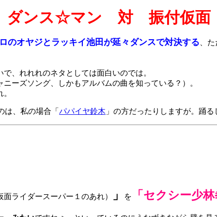
ダンス☆マン 対 振付仮面
ロのオヤジとラッキイ池田が延々ダンスで対決する
、た
いで、れれれのネタとしては面白いのでは。
ニーズソング、しかもアルバムの曲を知っている？）。
れ。
のは、私の場合「
パパイヤ鈴木
」の方だったりしますが。踊る
」
「セクシー少林
仮面ライダースーパー１のあれ）
を