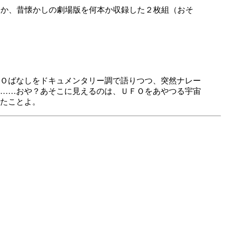
とか、昔懐かしの劇場版を何本か収録した２枚組（おそ
！
Ｏばなしをドキュメンタリー調で語りつつ、突然ナレー
……おや？あそこに見えるのは、ＵＦＯをあやつる宇宙
したことよ。