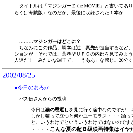
タイトルは「マジンガーＺ the MOVIE」と書いてあ
らくは海賊版）なのだが、最後に収録された１本が……
………
マジンガーはどこに？
ちなみにこの作品、脚本は
辻 真先
が担当するなど、
ションが「それでは、葉巻型ＵＦＯの内部を見てみよう
人達だ！」みたいな調子で、「うああ」な感じ。20分
2002/08/25
●今日のおろか
パス伝さんからの投稿。
今日は
猫の恩返し
を見に行く途中なのですが、
しかし猫って立つと何かユーモラス・・・踊っ
と、いうわけでといういうわけではないのです
こんな夏の超Ｂ級映画特集はイヤ
・・・・