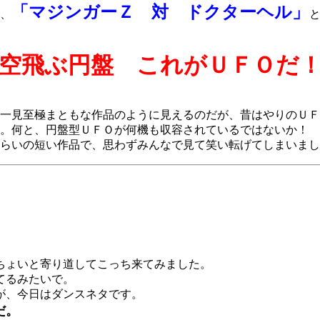
「マジンガーＺ 対 ドクターヘル」
り、
空飛ぶ円盤 これがＵＦＯだ
一見至極まともな作品のように見えるのだが、昔はやりのＵＦ
。何と、円盤型ＵＦＯが何機も収容されているではないか！ 
くらいの短い作品で、思わずみんなで見て笑い転げてしまいま
ちょいと寄り道してこっち来てみました。
てるみたいで。
が、今日はダンスネタです。
だ。