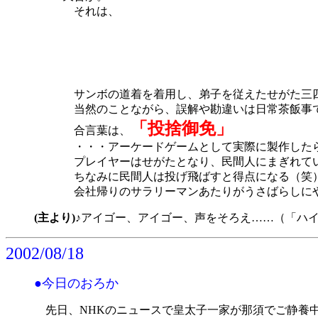
それは、
サンボの道着を着用し、弟子を従えたせがた三四
当然のことながら、誤解や勘違いは日常茶飯事
「投捨御免」
合言葉は、
・・・アーケードゲームとして実際に製作した
プレイヤーはせがたとなり、民間人にまぎれてい
ちなみに民間人は投げ飛ばすと得点になる（笑
会社帰りのサラリーマンあたりがうさばらしに
(主より)
♪アイゴー、アイゴー、声をそろえ……（「ハ
2002/08/18
●今日のおろか
先日、NHKのニュースで皇太子一家が那須でご静養