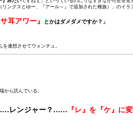
ー』みたい
ですねぇ」といっているのにうなずきながら壁を見
（リンクスとゆー、『アール～』で追加された種族）」のイラ
ウサ耳アワー』
とかはダメダメですか？」
んを連想させてウォンチュ。
端から読んでいる。
……レンジャー？……
『レ』を『ケ』に