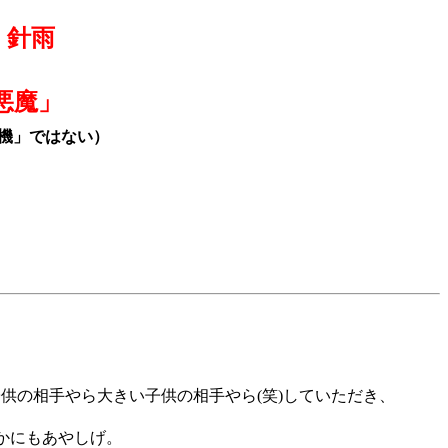
→
針雨
悪魔」
機」ではない）
、子供の相手やら大きい子供の相手やら(笑)していただき、
いかにもあやしげ。