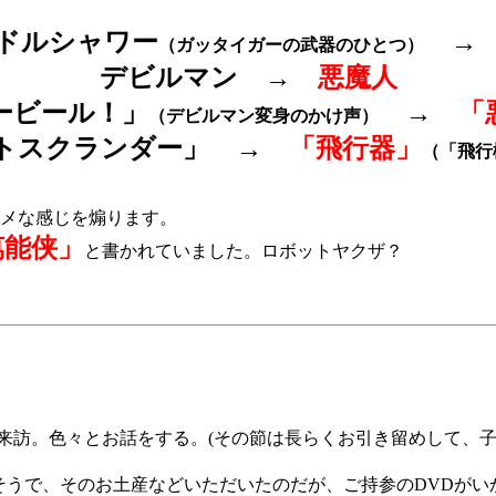
ドルシャワー
（ガッタイガーの武器のひとつ）
デビルマン
→
悪魔人
ービール！」
→
「
（デビルマン変身のかけ声）
トスクランダー」 →
「飛行器」
（「飛行
メな感じを煽ります。
萬能侠」
と書かれていました。ロボットヤクザ？
が我が家に来訪。色々とお話をする。(その節は長らくお引き留めして
のだそうで、そのお土産などいただいたのだが、ご持参のDVDが