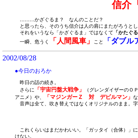
信介
………かざぐるま？ なんのことだ？
と思ったら、そのうち信介は人の肩にまたがろうとし
それをいうなら「かざぐるま」ではなくて
「かたぐる
「人間風車」
「ダブル
一瞬、危うく
こと
2002/08/28
●今日のおろか
昨日の話の続き。
「宇宙円盤大戦争」
さらに
（グレンダイザーのＯ
「マジンガーＺ 対 デビルマン」
アニメ）や、
な
音声は全て、吹き替えではなくオリジナルのまま。字幕
これくらいはまだかわいい。「ガッタイ（合体）」に
けない。