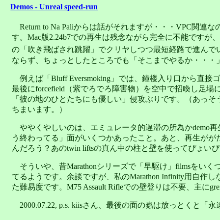
Demos - Unreal speed-run
Return to Na Paliからは話がそれますが・・・VPC関連
す。Mac版2.24b7での再生は残念ながら完全に不能ですが、V
の「吹き飛ばされ跳躍」でクリヤしつつ最短経路で進んでい
ならず、ちょっとしたところでも「そこまでやるか・・・
例えば「Bluff Eversmoking」では、鐘楼入
最後にforcefield（紫でろでろ障害物）を空中で招
「彼の地のひとたちにも優しい」侵攻ぶりです。（あっそうそう、
ちまいます。）
ややくやしいのは、エミュレータ的遅滞の所為かdemo再生
う終わってる」面がいくつかあったこと。あと、再生ががたがたす
んだろう？あのtwin liftsの真ん中の柱と壁を使ってぴ
そういや、昔Marathonシリーズで「早駆け」film
てるようです。余談ですが、私のMarathon Infin
た難易度です。M75 Assault Rifleでの壁登りは不要、主にgre
2000.07.22, p.s. kiisさん、最後の面の蟲は放っ