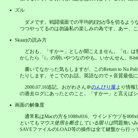
ズル
5
ダメです。戦闘場面での平均的
FPS
が
を切るよう
つつやってるのは勿論私の楽しみの為です。あー、これを
Skaarjの読み方
どおも、「すかー」としか聞こえません。「rj」は無視さ
かしたら「i」の弱いやつなのやも。いかんせん、8-b
書いてなかった気もしますが、このReturn to 
たりします。そこでのお話。英語なので＋音質最低に
2000.07.16追記。おがわさん＠
のんびり屋
より情報
の過去ログにあったとのこと。「すかー」と言えばシ
画面の解像度
通常私はMacの方を1088x816、ウインドウヅを80
といても
マウス使用を断念している限りは
問題無いみ
SAVEファイルのLOAD等の操作は全て鍵盤から行っ