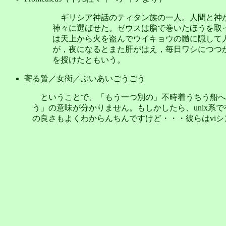
ギリシア神話のティタン族の一人。人間と神
神々に選ばせた。ゼウスは脂で巻いたほうを取
は天上から火を盗んでウイキョウの髄に隠して
が，夜になるとまた肝がはえ，毎日ワシにつつ
を授けたともいう。
寄る贄／女衒／ぶいあいごうごう
ということで、「もう一つ別の」不時着うちう船へ
う」の意味が分かりません。もしかしたら、unix系で有名
の良さもよくわからんちんですけど・・・彼らはviシ