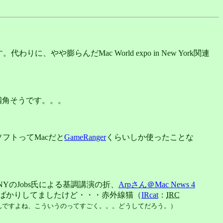
、やや膨らんだMac World expo in New York関連
四角そうです。。。
ソフトってMacだと
GameRanger
くらいしか使ったことな
o NYのJobs氏による基調講演の折、
Arpさん＠Mac News 4
言ばかりしてましたけど・・・赤外線猫（
IRcat
：
IRC
んですよね、こういうのってすごく。。。どうしてだろう。）