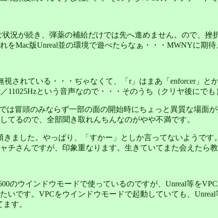
な状況が続き、弾薬の補給だけでは先へ進めません。ので、挫
Mac版Unreal並の環境で遊べたらなぁ・・・MWNYに期
れている・・・ぢゃなくて、「r」はまあ「enforcer」とか「s
it／11025Hzという音声なので・・・そのうち（クリヤ後に
Na Paliでは冒頭のみならず一部の面の開始時にちょっと異質
してるので、全部聞き取れんちんなのがやや不満です。
頂きました。やっぱり、「すかー」としか言ってないようです
ャチさんですが、印象重なります。生きていてまた会えたら教
0x600のウインドウモードで使っているのですが、Unreal等をV
たいです。VPCをウインドウモードで起動していても、Unre
てます。