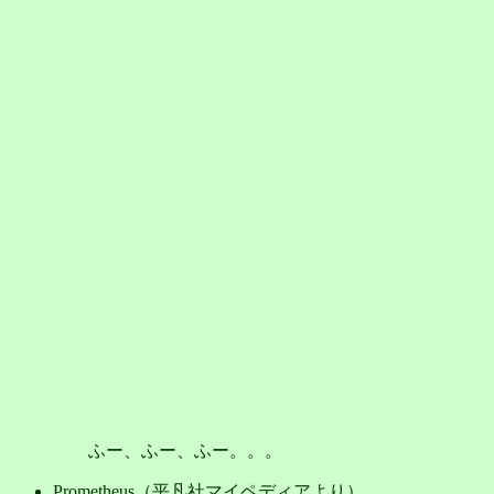
ふー、ふー、ふー。。。
Prometheus（平凡社マイペディアより）