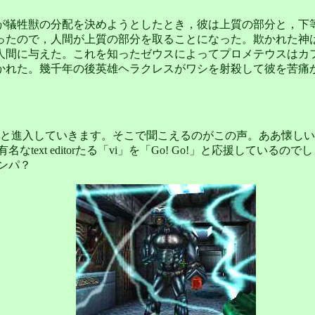
が犠牲獣の分配を決めようとしたとき，彼は上質の部分と，下等
ったので，人間が上質の部分を取ることになった。欺かれた神
人間に与えた。これを知ったゼウスによってプロメテウスはカ
かれた。幾千年の後英雄ヘラクレスがワシを射殺して彼を苦痛
と進入していきます。そこで聞こえるのがこの声。ああ懐しい
なtext editorたる「vi」を「Go! Go!」と応援してい
ンパ？