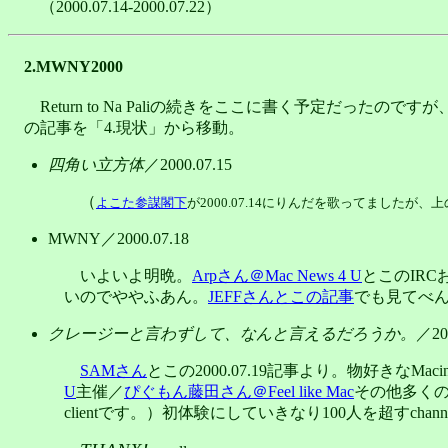
（2000.07.14-2000.07.22）
2.MWNY2000
Return to Na Paliの続きをここに書く予定だったので
の記事を「4.現状」から移動。
四角い立方体
／2000.07.15
（
よこた参謀閣下
が2000.07.14にりんだを歌ってましたが、上
MWNY／2000.07.18
いよいよ明晩。
Arpさん＠Mac News 4 U
とこのIRC
いのでややふあん。
JEFFさんとこの記事
でも見てべ
クレージーと言わずして、なんと言えるだろうか。
／200
SAMさん
とこの2000.07.19記事より。物好きなMac
U
主催／
ぴぐもん藤田さん＠Feel like Mac
その他多くの
clientです。）初体験にしていきなり100人を超すch