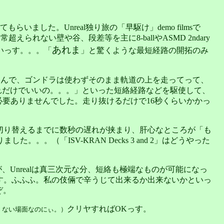
えてもらいました。Unreal独り旅の「早駆け」demo filmsで
られない壁や谷、段差等を主に8-ballやASMD 2ndary
あれま
いっす。。。「
」と驚くような最短経路の開拓のみ
ったか。んで、ゴンドラは使わずそのまま軌道の上を走ってって、
、それだけでいいの。。。」といった短絡経路などを駆使して、
める必要ありませんでした。走り抜けるだけで16秒くらいかかっ
視点に切り替えるまでに数秒の遅れが挟まり、肝心なところが「も
「ISV-KRAN Decks 3 and 2」はどうやった
が、Unrealは真三次元な分、短絡も極端なものが可能になっ
りします。ふふふ。私の伎倆で辛うじて出来るか出来ないかといっ
ぞ。
クリヤすればOKっす。
くない場面なのにぃ。）