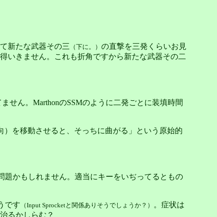
て新たな武器その三
の直撃を三発くらいお見
（下に。）
得いきません。これも折角ですから新たな武器その二
せん。MarthonのSSMのように二発ごとに装填時間
視線方向）を移動させると、そっちに曲がる」という原始的
の問題かもしれません。適当にキーをいぢってるともの
ようです
。症状は
（Input Sprocketと関係ありそうでしょうか？）
で治るかしらむ？