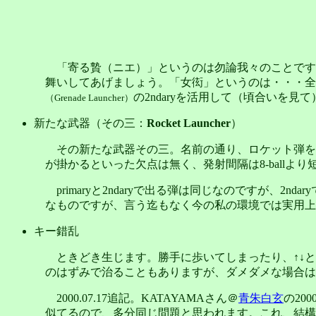
「寄る贄（ニエ）」というのは勿論我々のことです
舞いしてあげましょう。「女衒」というのは・・・全
の2ndaryを活用して（頃合いを
（Grenade Launcher）
新たな武器（その三：
Rocket Launcher
）
その新たな武器その三。名前の通り、ロケット弾を発射
が掛かるといった欠点は無く、発射間隔は8-ballより短め
primaryと2ndaryで出る弾は同じなのですが
なものですが、言う迄もなく今の私の環境では実用上
キー錯乱
ときどき生じます。勝手に歩いてしまったり、↑↓と
のはずみで治ることもありますが、ダメダメな場合は
2000.07.17追記。KATAYAMAさん＠
青朱白玄
の20
似てるので、多分同じ問題と思われます。これ、結構