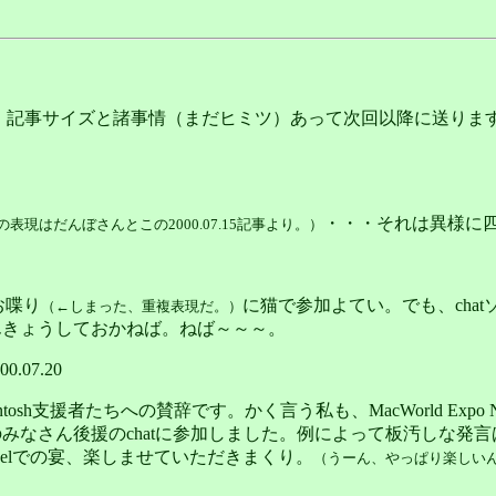
すが、記事サイズと諸事情（まだヒミツ）あって次回以降に送ります。代わりに
・・・それは異様に
の表現はだんぼさんとこの2000.07.15記事より。）
お喋り
に猫で参加よてい。でも、chat
（←しまった、重複表現だ。）
んきょうしておかねば。ねば～～～。
0.07.20
intosh支援者たちへの賛辞です。かく言う私も、MacWorld Exp
みなさん後援のchatに参加しました。例によって板汚しな発
annelでの宴、楽しませていただきまくり。
（うーん、やっぱり楽しい