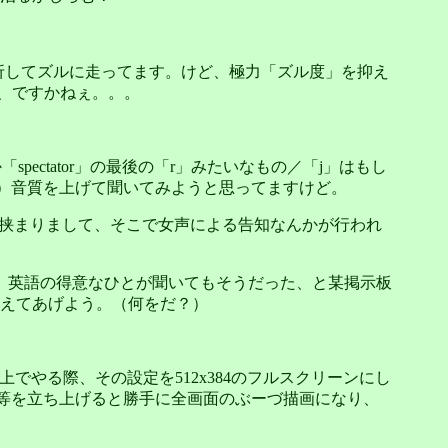
折してズルに走ってます。けど、極力「ズル度」を抑え
待、ですかねぇ。。。
pectator」の最後の「r」みたいなもの／「j」はもし
でも）音質を上げて聞いてみようと思ってますけど。
な場面が挟まりまして、そこで女声による告知なんかが行われ
。英語の得意なひとが聞いてもそうだった、と某掲示板
えてあげよう。（何をだ？）
PC上でやる際、その設定を512x384のフルスクリーンにし
al等を立ち上げると勝手に全画面のぶーづ描画になり、