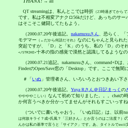
THANX!
→ all
QT streamingは、私んとこでは時折
（23時過ぎてから
て
です。私は不相変アナクロ56kだけど、あっちのサーバ 
はそこそこ健闘してたもよう。
（2000.07.20午後追記。
nakamuxuさん
、恐らく、「
モデマー
なのにちゃんと見られたの
（←だから何語だそれ）
突起ですが、「D」と「K」のうち、私の「D」のそれ
十本の指の感覚で漠然と認識してるようなの
</STRIKE>
（2000.07.21追記。nakamuxuさん、comman
FinderのOpen/Save窓の「Desktop」です
＃「
いぬ
」管理者さん、いろいろとおつきあい下さ
（2000.07.20午後追記。
Yuya Rさん＠日記まっく
の
なんて初めて知りました。。。chat
ややややこしい）
か何言うべきか分かってませんがそれもすごいっすね
（ついでに書いちゃおう。「いぬ日記」は、以前na
は何故キライ？成×氏風？「三好さん」とか言うのはご法度？）
んかは私の基準で言うと「サイアク」です。あ、タイトルでasci