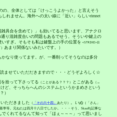
もののの、全体としては「けっこうよかった」と言えそう
もしれません。海外への太い線に「近い」らしいrimnet
混雑具合を含めて）」も効いてると思います、アナクロ
推察の通り混雑度合いの問題もあるでせう。そういや鍵上の
の使いすぎ。そもそも私は鍵盤上の手の位置を
<STRIKE>目
あまり関係ないみたいです。）
て）
の「Date」刻印もかなり使ってます。が、一番削ってそうなのは多分
読ませていただだきますので・・・どうぞよろしく☆
時刻を拾って下さってる
とこがある
（ことがある？？？）
（←
たけど、そっちらへんのシステムというかまめさという
？）
ていただきました
。
いぬ
（
「その六十四」
あたり）
（「さん」
準等。元ねたは四月十八日でしたか。・・・そう、SkaaRj記事な
んでくれてるなんて知って「ほぇ～～～」って思いまし