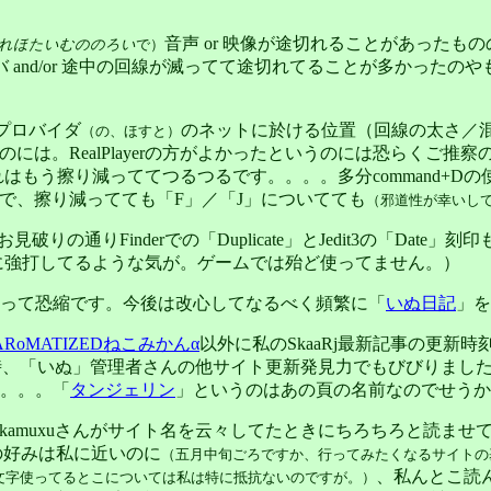
音声 or 映像が途切れることがあった
れほたいむののろい
で）
and/or 途中の回線が滅ってて途切れてることが多かったのや
プロバイダ
のネットに於ける位置（回線の太さ／
（の、ほすと）
には。RealPlayerの方がよかったというのには恐らくご
はもう擦り減っててつるつるです。。。。多分command+D
で、擦り減ってても「F」／「J」についてても
（邪道性が幸いし
d+Dは、お見破りの通りFinderでの「Duplicate」とJedit3
。ここで無闇に強打してるような気が。ゲームでは殆ど使ってません。）
って恐縮です。今後は改心してなるべく頻繁に「
いぬ日記
」を
ARoMATIZEDねこみかんα
以外に私のSkaaRj最新記事の更新
の時、「いぬ」管理者さんの他サイト更新発見力でもびびりまし
。。。「
タンジェリン
」というのはあの頁の名前なのでせうか
kamuxuさんがサイト名を云々してたときにちろちろと読ませ
の好みは私に近いのに
（五月中旬ごろですか、行ってみたくなるサイトの基
、私んとこ読
i文字使ってるとこについては私は特に抵抗ないのですが。）