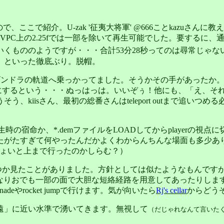
なので、ここで紹介。U-zak '征夷大将軍' @666ことkazuさんに教
PC上の2.25fでは一部を除いて再生可能でした。要するに、通常超え
くもののようですが・・・合計53分28秒ってのは尋常じゃな
」といった徹底ぶり。脱帽。
り口から直接ゴンドラの軌道へ乗っかってました。そうかその手があ
喚し足場にするという・・・ぬっはっは。いいぞぅ！他にも、「え
kiisさん、最初の総番さんはteleport outまで追いつ
時の宿命か、*.demファイルをLOADしてからplayerの
ぎて何やったんだかよくわからんちんな場面も多少ありました。。。（
ょいぴょいと上まで行ったのかしらむ？）
sをいくつか見たことがありました。方針としては似たようなもんです
ity用自作しなりおでも一部の面で大胆な短絡経路を用意してあった
nadeやrocket jumpで行けます。気が向いたら
Rj's cellar
からどう
とくと「永遠」に近い水準で湧いてきます。無視して
（だじゃれなんて言いた