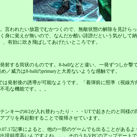
。言われたい放題でむかつくので、無敵状態の解除を見計らっ
く身に覚えが無いので、なんだか酷い誹謗だという気がして納
見て）、有効に吹き飛ばしてあげたいところです。
する筒状のものです。8-ballなどと違い、一発ずつしか撃てま
／威力は8-ballのprimaryと大差ないような感触です。
、2ndaryでは発射後の誘導が可能なようです。「着弾前に照準（
不毛な機能です。。。
テンキーの8/2が入れ替わったり・・・UTで起きたのと同様
アプリを再起動することで復帰させています。
00.07.17記事によると、他の一部のゲームでも出ることがある
出現頻度高いんですよね。。。そのうちVPCのアップデート