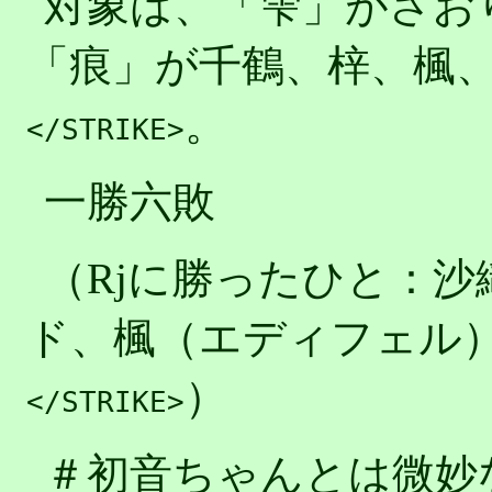
対象は、「雫」がさお
「痕」が千鶴、梓、楓
。
</STRIKE>
一勝六敗
（Rjに勝ったひと：
ド、楓（エディフェル
）
</STRIKE>
＃初音ちゃんとは微妙