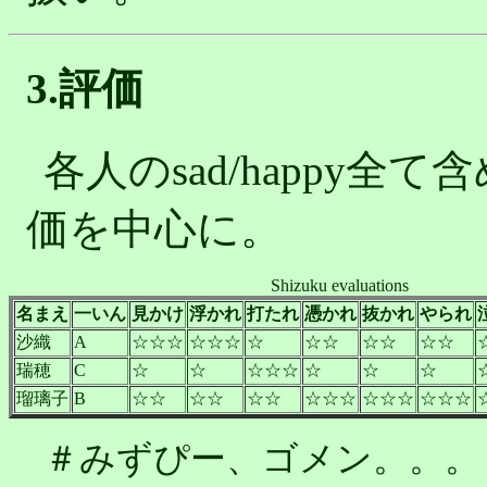
3.評価
各人のsad/happy
価を中心に。
Shizuku evaluations
名まえ
一いん
見かけ
浮かれ
打たれ
憑かれ
抜かれ
やられ
沙織
A
☆☆☆
☆☆☆
☆
☆☆
☆☆
☆☆
瑞穂
C
☆
☆
☆☆☆
☆
☆
☆
瑠璃子
B
☆☆
☆☆
☆☆
☆☆☆
☆☆☆
☆☆☆
＃みずぴー、ゴメン。。。