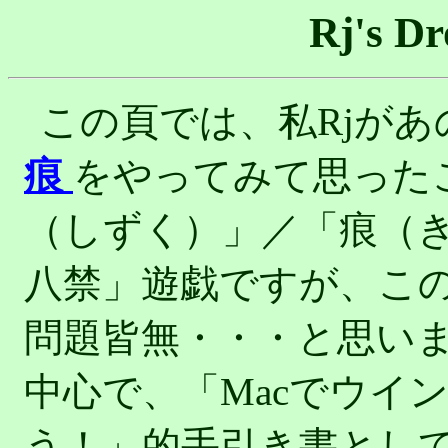
Rj's D
この頁では、私Rjがあ
痕
をやってみて思った
（しずく）」／「痕（
八禁」遊戯ですが、こ
問題皆無・・・と思い
中心で、「Macでウイ
う！」的手引き書とし