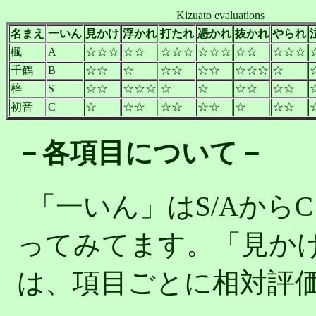
Kizuato evaluations
名まえ
一いん
見かけ
浮かれ
打たれ
憑かれ
抜かれ
やられ
楓
A
☆☆☆
☆☆
☆☆☆
☆☆☆
☆☆
☆☆☆
千鶴
B
☆☆
☆
☆☆
☆☆
☆☆☆
☆
梓
S
☆☆
☆☆☆
☆
☆
☆☆
☆☆
初音
C
☆
☆☆
☆☆
☆☆
☆
☆☆
－各項目について－
「一いん」はS/Aから
ってみてます。「見か
は、項目ごとに相対評