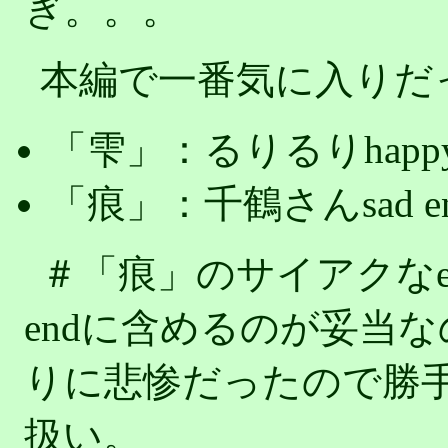
ぎ。。。
本編で一番気に入りだ
「雫」：るりるりhappy 
「痕」：千鶴さんsad 
＃「痕」のサイアクなen
endに含めるのが妥当
りに悲惨だったので勝手
扱い。