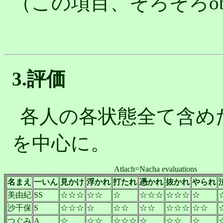
（この項目、そろそろobso
3.評価
各人の各状態全て含め
を中心に。
Atlach=Nacha evaluations
名まえ
一いん
見かけ
浮かれ
打たれ
憑かれ
抜かれ
やられ
美由紀
SS
☆☆☆
☆☆
☆
☆☆☆
☆☆☆
☆
沙千保
S
☆☆☆
☆
☆☆
☆☆
☆☆☆
☆☆
つぐみ
A
☆
☆☆
☆☆☆
☆
☆☆
☆