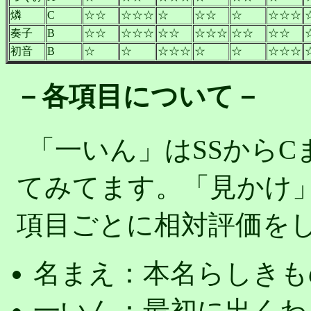
燐
C
☆☆
☆☆☆
☆
☆☆
☆
☆☆☆
奏子
B
☆☆
☆☆☆
☆☆
☆☆☆
☆☆
☆☆
初音
B
☆
☆
☆☆☆
☆
☆
☆☆☆
－各項目について－
「一いん」はSSから
てみてます。「見かけ
項目ごとに相対評価を
名まえ：本名らしきも
一いん：最初に出くわ