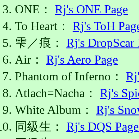
ONE：
Rj's ONE Page
To Heart：
Rj's ToH Pag
雫／痕：
Rj's DropScar
Air：
Rj's Aero Page
Phantom of Inferno：
Rj
Atlach=Nacha：
Rj's Sp
White Album：
Rj's Sn
同級生：
Rj's DQS Page