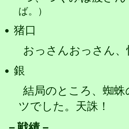
ば。）
猪口
おっさんおっさん、
銀
結局のところ、蜘蛛
ツでした。天誅！
－戦績－