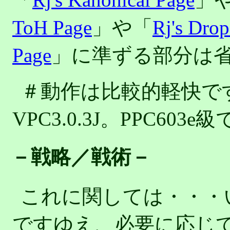
ToH Page
」や「
Rj's Dro
Page
」に準ずる部分は
＃動作は比較的軽快です＠P
VPC3.0.3J。PPC6
－戦略／戦術－
これに関しては・・・
ですゆえ、必要に応じて