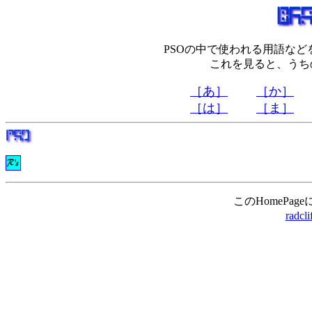
PSOの中で使われる用語な
これを見ると、うち
［あ］
［か］
［は］
［ま］
このHomePa
radcl