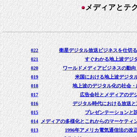
メディアとテ
022
衛星デジタル放送ビジネスを仕切る
021
すぐわかる地上波デジ
020
ワールドメディアビジネスの動向
019
米国における地上波デジタ
018
地上波のデジタル化の社会・
017
広告会社とメディアのデ
016
デジタル時代における放送と
015
プレゼンテーションと
014
メディアの多様化とこれからのマーケティ
013
1996年アメリカ電気通信法の改