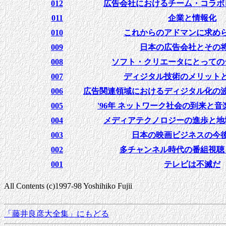
012
広告会社におけるチーム・コラボ
011
企業と情報化
010
これからのアドマンに求め
009
日本の広告会社とその
008
ソフト・クリエータにとっての
007
ディジタル技術のメリット
006
広告関連領域におけるディジタル化の
005
'96年 ネットワーク社会の到来と
004
メディアテクノロジーの進歩と地
003
日本の映画ビジネスの今
002
多チャンネル時代の番組視聴
001
テレビは不滅だ
All Contents (c)1997-98 Yoshihiko Fujii
「藤井良彦大全集」にもどる