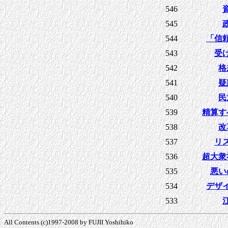
546
545
544
「信
543
受
542
格
541
疑
540
民
539
精算す
538
改
537
リ
536
超大衆
535
悪い
534
デザ
533
All Contents (c)1997-2008 by FUJII Yoshihiko