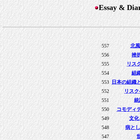
Essay & D
557
北
556
挫
555
リス
554
組
553
日本の組織
552
リスク
551
統
550
コモディテ
549
文化
548
病とし
547