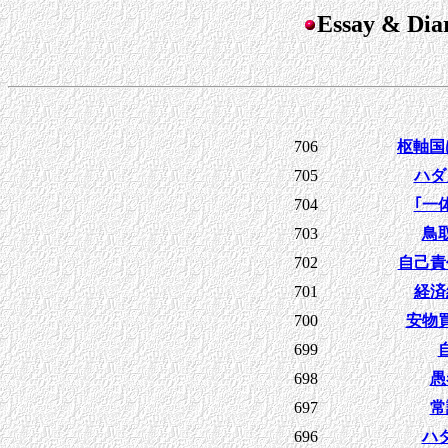
Essay & D
706
枢軸国
705
ハダ
704
｢一
703
鳥
702
自己責
701
経済
700
安物
699
698
愚
697
常
696
ハ