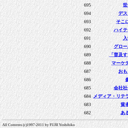
695
世
694
デス
693
そこ
692
ハイテ
691
入
690
グロー
689
「普及す
688
マーケ
687
おも
686
685
会社社
684
メディア・リテ
683
貧
682
あ
All Contents (c)1997-2011 by FUJII Yoshihiko