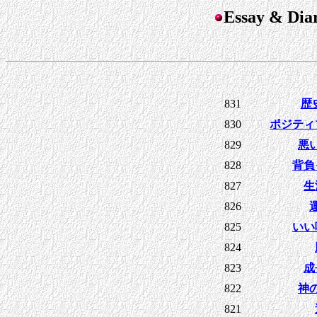
Essay & D
831
歴
830
ポジティ
829
悪
828
背負
827
生
826
825
いい
824
823
成
822
神
821