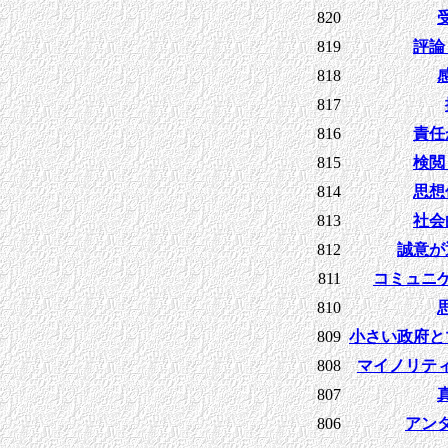
820
819
評論
818
817
816
責任
815
検閲
814
思想
813
社会
812
誠意が
811
コミュニ
810
809
小さい政府と
808
マイノリテ
807
806
アン