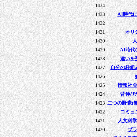
1434
1433
AI時代
1432
1431
オリ
1430
1429
AI時
1428
違いを
1427
自分の枠組
1426
1425
情報社
1424
背伸び
1423
二つの野党(
1422
コミュ
1421
人文科
1420
ブ