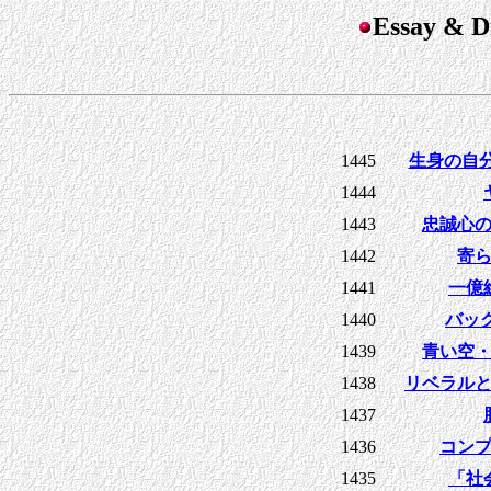
Essay &
1445
生身の自
1444
1443
忠誠心
1442
寄
1441
一億
1440
バッ
1439
青い空
1438
リベラル
1437
1436
コン
1435
「社