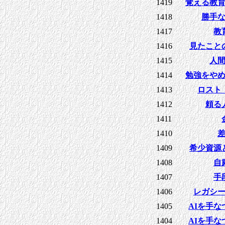
1419
覚える教
1418
勝手
1417
教
1416
見たこと
1415
人
1414
勉強をや
1413
ロスト
1412
頼る
1411
1410
1409
希少資源
1408
自
1407
手
1406
レガシ
1405
AIを手な
1404
AIを手な