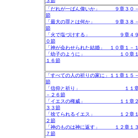
３節
「だれが一ばん偉いか」 ９章３０
節
「最大の罪とは何か」 ９章３８－
節
「火で塩づけする」 ９章４９
０節
「神が会わせられた結婚」 １０章１－
「幼子のように」 １０章１
１６節
「すべての人の祈りの家に」１１章１５
節
「信仰と祈り」 １１章
－２６節
「イエスの権威」 １１章２
３３節
「捨てられるイエス」 １２章１
２節
「神のものは神に返す」 １２章１
７節