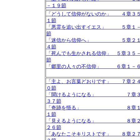
－１９節
「どうして信仰がないのか」 ４章３
１節
「悪霊を追い出すイエス」 ５章１
節
「迷信から信仰へ」 ５章２１
４節
「死んでも生かされる信仰」 ５章３５
節
「郷里の人々の不信仰」 ６章１－
「主よ、お言葉どおりです」 ７章２
０節
「聞けるようになる」 ７章３
３７節
「奇跡を悟る」 ８章１
１節
「見えるようになる」 ８章２
２６節
「あなたこそキリストです」 ８章２