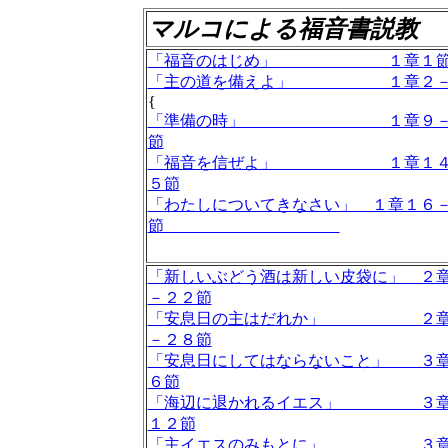
マルコ
による福音書説教
「福音のはじめ」 １章１
「主の道を備えよ」 １章２－
{
「準備の時」 １章９－
節
「福音を信ぜよ」 １章１４
５節
「わたしについてきなさい」 １章１６
節
「新しいぶどう酒は新しい皮袋に」 ２
－２２節
「安息日の主はだれか」 ２章
－２８節
「安息日にしてはならないこと」 ３
６節
「海辺に退かれるイエス」 ３章
１２節
「主イエスのみもとに」 ３章