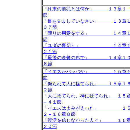
「終末の前兆とは何か」 １３章１
節
「目を覚ましていなさい」 １３章
３７節
「葬りの用意をする」 １４章１
節
「ユダの裏切り」 １４章１
２１節
「最後の晩餐の席で」 １４章１０
６節
「イエスかバラバか」 １５章１
節
「侮られて人に捨てられ」 １５章１
２節
「人に捨てられ、神に捨てられ」 １５
－４１節
「イエスはよみがえった」 １５
２－１６章８節
「復活を信じなかった人々」 １６
２０節