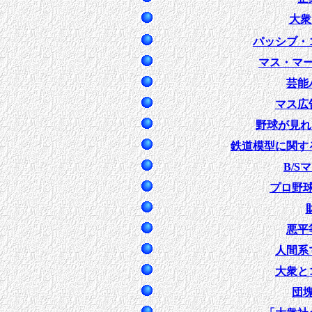
大衆
パッシブ・
マス・マ
芸能
マス広
野球が見れ
鉄道模型に関す
B/S
プロ野
悪平
人間系
大衆と
団