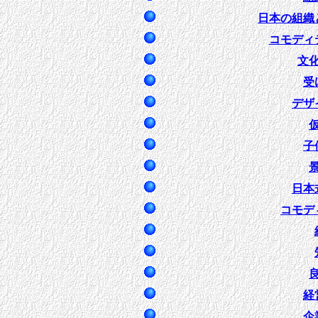
日本の組織
コモディ
文
受
デザ
子
日本
コモデ
経
企