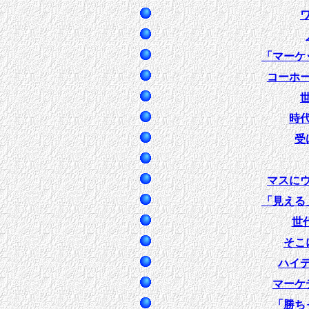
「マーケ
コーホ
時
受
マスに
「見える
世
そこ
ハイ
マーケ
「勝ち