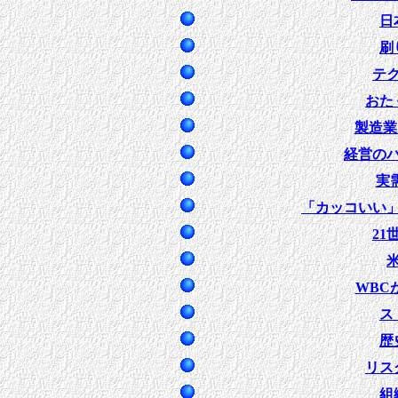
日
刷
テ
おた
製造業
経営の
実
「カッコいい
21
WBC
ス
歴
リス
組