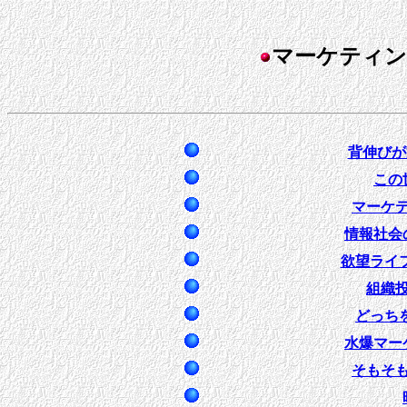
マーケティン
背伸びが
この
マーケ
情報社会
欲望ライ
組織
どっち
水爆マー
そもそ