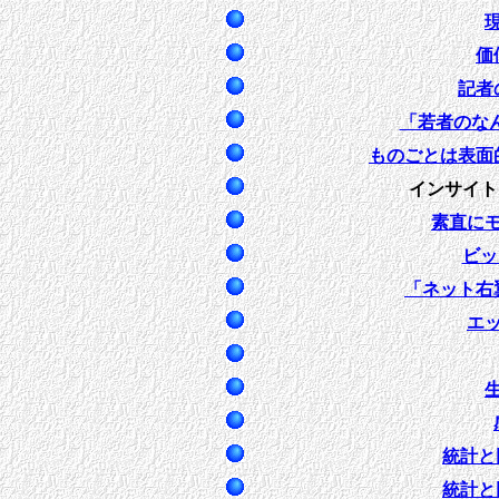
価
記者
「若者のな
ものごとは表面
インサイト
素直に
ビッ
「ネット右
エ
統計と
統計と