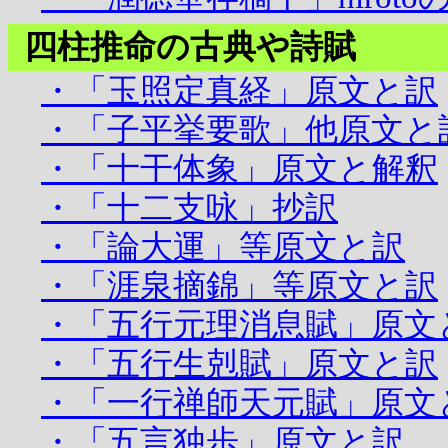
四柱推命の古典や詩賦
・「玉照定真経」原文と訳
・「子平挙要歌」他原文と
・「十干体象」原文と解釈
・「十二支咏」抄訳
・「論大運」等原文と訳
・「涯泉摘錦」等原文と訳
・「五行元理消息賦」原文
・「五行生剋賦」原文と訳
・「一行禅師天元賦」原文
・「五言独歩」原文と訳