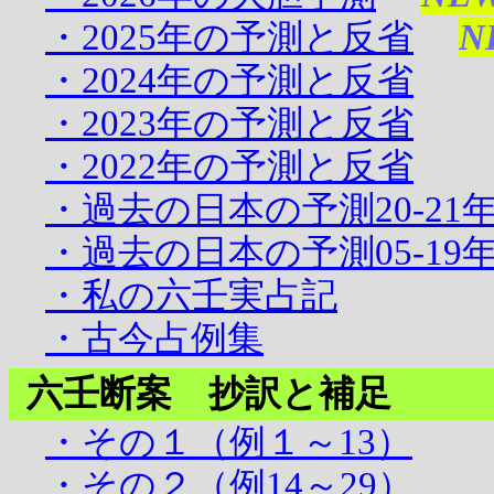
・2025年の予測と反省
N
・2024年の予測と反省
・2023年の予測と反省
・2022年の予測と反省
・過去の日本の予測20-21
・過去の日本の予測05-19
・私の六壬実占記
・古今占例集
六壬断案 抄訳と補足
・その１（例１～13）
・その２（例14～29）