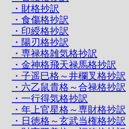
・財格抄訳
・食傷格抄訳
・印綬格抄訳
・陽刃格抄訳
・専禄格雑気格抄訳
・金神格飛天禄馬格抄訳
・子遥巳格～井欄叉格抄訳
・六乙鼠貴格～合禄格抄訳
・一行得気格抄訳
・年上官星格～専財格抄訳
・日徳格～玄武当権格抄訳