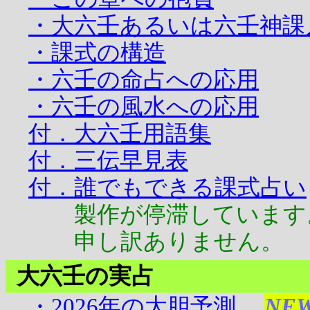
・大六壬あるいは六壬神課
・課式の構造
・六壬の命占への応用
・六壬の風水への応用
付．大六壬用語集
付．三伝早見表
付．誰でもできる課式占い
製作が停滞しています
申し訳ありません。
大六壬の実占
・2026年の大胆予測
NE