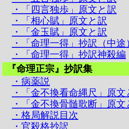
・「四言独歩」原文と訳
・「相心賦」原文と訳
・「金玉賦」原文と訳
・「命理一得」抄訳（中途
・「命理一得」抄訳神殺編
『命理正宗』抄訳集
・病薬説
・「金不換看命縄尺」原文
・「金不換骨髄歌断」原文
・格局解説目次
・官殺格抄訳