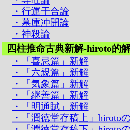
・専旺論
・行運干合論
・墓庫冲開論
・神殺論
四柱推命古典新解-hiroto的
・「喜忌篇」新解
・「六親篇」新解
・「気象篇」新解
・「継善篇」新解
・「明通賦」新解
・「潤徳堂存稿上」hiroto
・「潤徳堂存稿下」hiroto