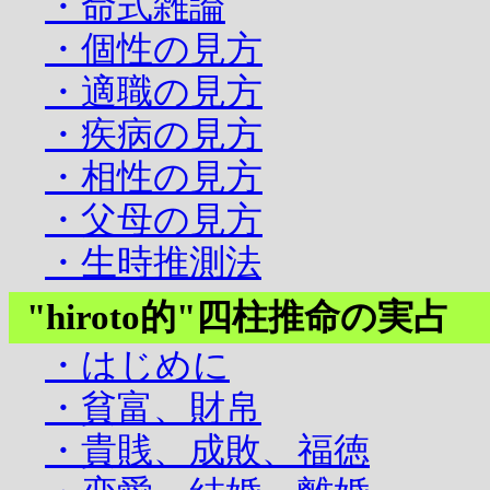
・命式雑論
・個性の見方
・適職の見方
・疾病の見方
・相性の見方
・父母の見方
・生時推測法
"hiroto的"四柱推命の実占
・はじめに
・貧富、財帛
・貴賎、成敗、福徳