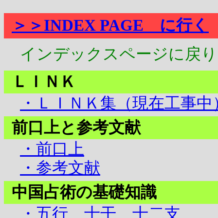
＞＞INDEX PAGE に行く
インデックスページに戻り
ＬＩＮＫ
・ＬＩＮＫ集（現在工事中
前口上と参考文献
・前口上
・参考文献
中国占術の基礎知識
・五行 十干 十二支