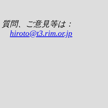
質問、ご意見等は：
hiroto@t3.rim.or.jp