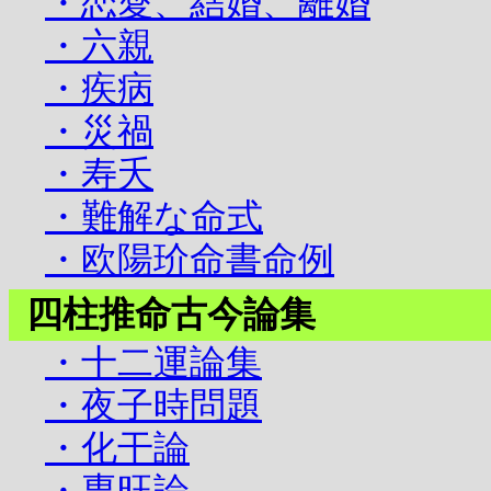
・恋愛、結婚、離婚
・六親
・疾病
・災禍
・寿夭
・難解な命式
・欧陽玠命書命例
四柱推命古今論集
・十二運論集
・夜子時問題
・化干論